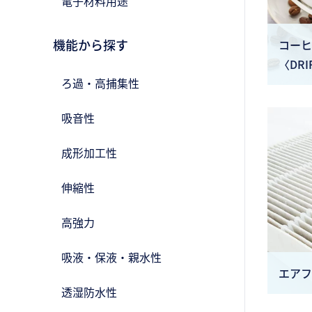
電子材料用途
機能から探す
コーヒ
〈DRI
ろ過・高捕集性
吸音性
成形加工性
伸縮性
高強力
吸液・保液・親水性
エアフ
透湿防水性