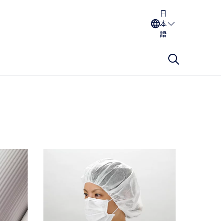
日
本
語