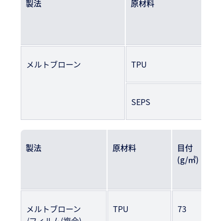
製法
原材料
目
(g/
メルトブローン
TPU
78
SEPS
46
製法
原材料
目付
(g/㎡)
メルトブローン
TPU
73
/フィルム(複合)